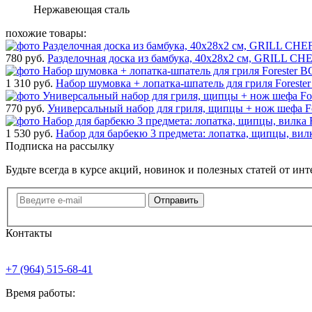
Нержавеющая сталь
похожие товары:
780 руб.
Разделочная доска из бамбука, 40х28х2 см, GRILL CHE
1 310 руб.
Набор шумовка + лопатка-шпатель для гриля Foreste
770 руб.
Универсальный набор для гриля, щипцы + нож шефа F
1 530 руб.
Набор для барбекю 3 предмета: лопатка, щипцы, вил
Подписка на рассылку
Будьте всегда в курсе акций, новинок и полезных статей от ин
Отправить
Контакты
+7 (964) 515-68-41
Время работы: