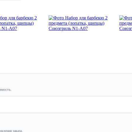
имость.
рмлении заказа.